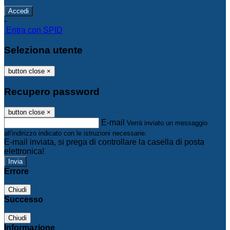
-
Entra con SPID
Seleziona utente
button close
×
Recupero password
button close
×
E-mail
Verrà inviato un messaggio
all'indirizzo indicato con le istruzioni necessarie.
E-mail inviata, si prega di controllare la casella di posta
elettronica!
Errore
Chiudi
Successo
Chiudi
Informazione