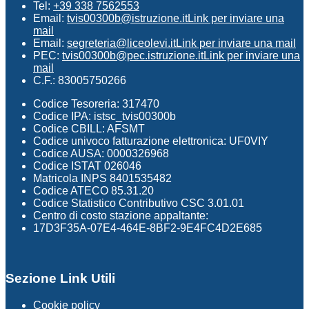
Tel:
+39 338 7562553
Email:
tvis00300b@istruzione.it
Link per inviare una
mail
Email:
segreteria@liceolevi.it
Link per inviare una mail
PEC:
tvis00300b@pec.istruzione.it
Link per inviare una
mail
C.F.: 83005750266
Codice Tesoreria: 317470
Codice IPA: istsc_tvis00300b
Codice CBILL: AFSMT
Codice univoco fatturazione elettronica: UF0VIY
Codice AUSA: 0000326968
Codice ISTAT 026046
Matricola INPS 8401535482
Codice ATECO 85.31.20
Codice Statistico Contributivo CSC 3.01.01
Centro di costo stazione appaltante:
17D3F35A-07E4-464E-8BF2-9E4FC4D2E685
Sezione Link Utili
Cookie policy