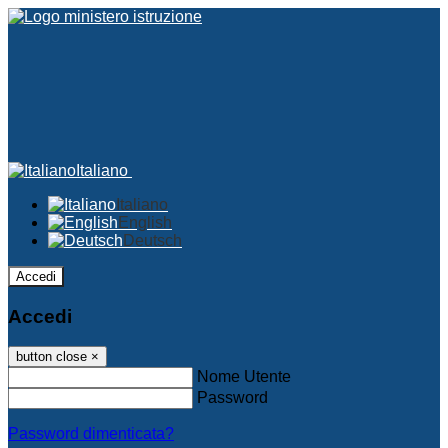
Italiano
Italiano
English
Deutsch
Accedi
Accedi
button close
×
Nome Utente
Password
Password dimenticata?