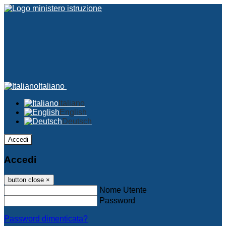
Italiano
Italiano
English
Deutsch
Accedi
Accedi
button close
×
Nome Utente
Password
Password dimenticata?