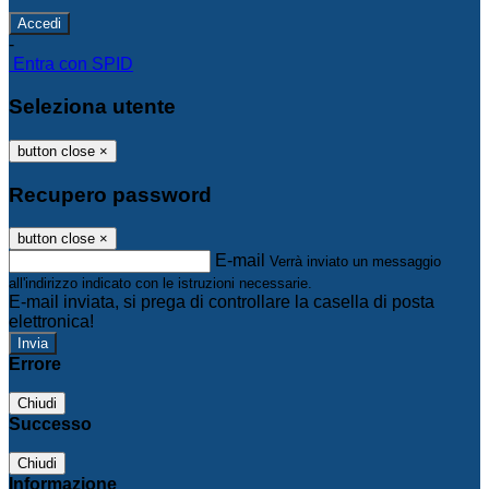
-
Entra con SPID
Seleziona utente
button close
×
Recupero password
button close
×
E-mail
Verrà inviato un messaggio
all'indirizzo indicato con le istruzioni necessarie.
E-mail inviata, si prega di controllare la casella di posta
elettronica!
Errore
Chiudi
Successo
Chiudi
Informazione