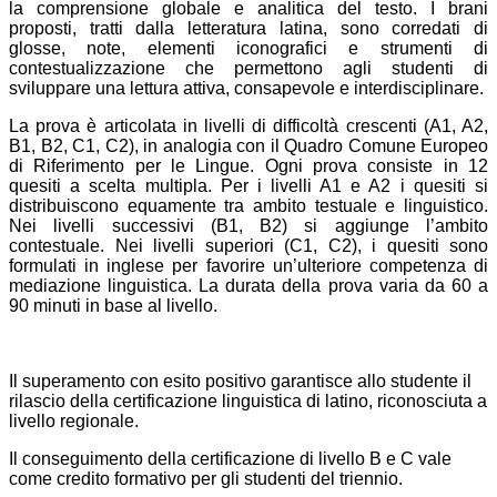
la comprensione globale e analitica del testo. I brani
proposti, tratti dalla letteratura latina, sono corredati di
glosse, note, elementi iconografici e strumenti di
contestualizzazione che permettono agli studenti di
sviluppare una lettura attiva, consapevole e interdisciplinare.
La prova è articolata in livelli di difficoltà crescenti (A1, A2,
B1, B2, C1, C2), in analogia con il Quadro Comune Europeo
di Riferimento per le Lingue. Ogni prova consiste in 12
quesiti a scelta multipla. Per i livelli A1 e A2 i quesiti si
distribuiscono equamente tra ambito testuale e linguistico.
Nei livelli successivi (B1, B2) si aggiunge l’ambito
contestuale. Nei livelli superiori (C1, C2), i quesiti sono
formulati in inglese per favorire un’ulteriore competenza di
mediazione linguistica. La durata della prova varia da 60 a
90 minuti in base al livello.
Il superamento con esito positivo garantisce allo studente il
rilascio della certificazione linguistica di latino, riconosciuta a
livello regionale.
Il
conseguimento della certificazione di
livello B e C
vale
come credito formativo per gli studenti del triennio.