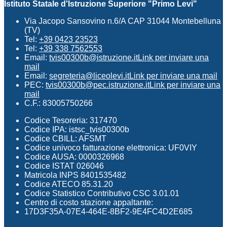
Istituto Statale d'Istruzione Superiore "Primo Levi"
Via Jacopo Sansovino n.6/A CAP 31044 Montebelluna
(TV)
Tel:
+39 0423 23523
Tel:
+39 338 7562553
Email:
tvis00300b@istruzione.it
Link per inviare una
mail
Email:
segreteria@liceolevi.it
Link per inviare una mail
PEC:
tvis00300b@pec.istruzione.it
Link per inviare una
mail
C.F.: 83005750266
Codice Tesoreria: 317470
Codice IPA: istsc_tvis00300b
Codice CBILL: AFSMT
Codice univoco fatturazione elettronica: UF0VIY
Codice AUSA: 0000326968
Codice ISTAT 026046
Matricola INPS 8401535482
Codice ATECO 85.31.20
Codice Statistico Contributivo CSC 3.01.01
Centro di costo stazione appaltante:
17D3F35A-07E4-464E-8BF2-9E4FC4D2E685