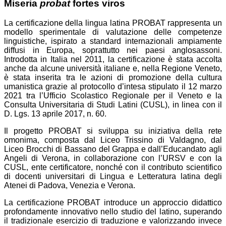
Miseria
probat
fortes viros
La certificazione della lingua latina
PROBAT
rappresenta un
modello sperimentale di valutazione delle competenze
linguistiche, ispirato a standard internazionali ampiamente
diffusi in Europa, soprattutto nei paesi anglosassoni.
Introdotta in Italia nel 2011, la certificazione è stata accolta
anche da alcune università italiane e, nella Regione Veneto,
è stata inserita tra le azioni di promozione della cultura
umanistica grazie al protocollo d’intesa stipulato il 12 marzo
2021 tra l’Ufficio Scolastico Regionale per il Veneto e la
Consulta Universitaria di Studi Latini (CUSL), in linea con il
D. Lgs. 13 aprile 2017, n. 60.
Il progetto
PROBAT
si sviluppa su iniziativa della rete
omonima, composta dal Liceo Trissino di Valdagno, dal
Liceo Brocchi di Bassano del Grappa e dall’Educandato agli
Angeli di Verona, in collaborazione con l’URSV e con la
CUSL, ente certificatore, nonché con il contributo scientifico
di docenti universitari di Lingua e Letteratura latina degli
Atenei di Padova, Venezia e Verona.
La certificazione
PROBAT
introduce un approccio didattico
profondamente innovativo nello studio del latino, superando
il tradizionale esercizio di traduzione e valorizzando invece