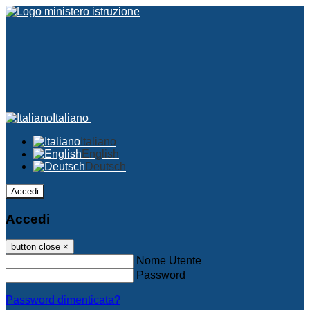
Italiano
Italiano
English
Deutsch
Accedi
Accedi
button close
×
Nome Utente
Password
Password dimenticata?