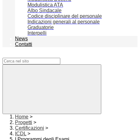
Modulistica ATA
Albo Sindacale
Codice disciplinare del personale
Indicazioni generali al personale
Graduatorie
Interpelli
News
Contatti
Campo di ricerca per le pagine del sito
Home
>
Progetti
>
Certificazioni
>
ICDL
>
I Programmi degli Esami