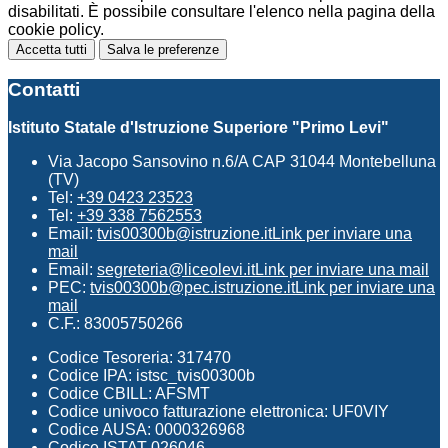
disabilitati. È possibile consultare l'elenco nella pagina della
cookie policy.
Accetta tutti
Salva le preferenze
Contatti
Istituto Statale d'Istruzione Superiore "Primo Levi"
Via Jacopo Sansovino n.6/A CAP 31044 Montebelluna
(TV)
Tel:
+39 0423 23523
Tel:
+39 338 7562553
Email:
tvis00300b@istruzione.it
Link per inviare una
mail
Email:
segreteria@liceolevi.it
Link per inviare una mail
PEC:
tvis00300b@pec.istruzione.it
Link per inviare una
mail
C.F.: 83005750266
Codice Tesoreria: 317470
Codice IPA: istsc_tvis00300b
Codice CBILL: AFSMT
Codice univoco fatturazione elettronica: UF0VIY
Codice AUSA: 0000326968
Codice ISTAT 026046