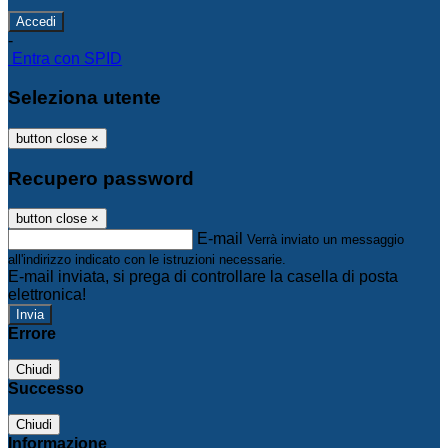
-
Entra con SPID
Seleziona utente
button close
×
Recupero password
button close
×
E-mail
Verrà inviato un messaggio
all'indirizzo indicato con le istruzioni necessarie.
E-mail inviata, si prega di controllare la casella di posta
elettronica!
Errore
Chiudi
Successo
Chiudi
Informazione