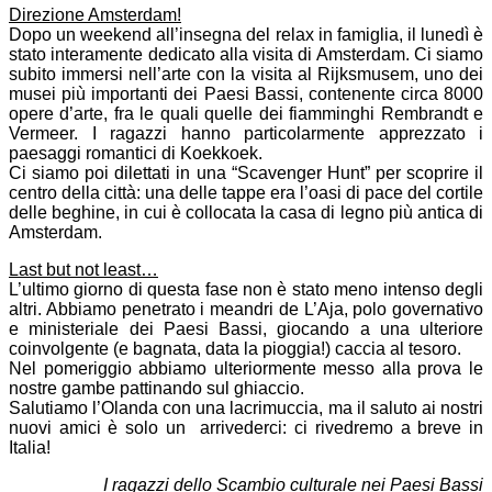
Direzione Amsterdam!
Dopo un weekend all’insegna del relax in famiglia, il lunedì è
stato interamente dedicato alla visita di Amsterdam. Ci siamo
subito immersi nell’arte con la visita al Rijksmusem, uno dei
musei più importanti dei Paesi Bassi, contenente circa 8000
opere d’arte, fra le quali quelle dei fiamminghi Rembrandt e
Vermeer. I ragazzi hanno particolarmente apprezzato i
paesaggi romantici di Koekkoek.
Ci siamo poi dilettati in una “Scavenger Hunt” per scoprire il
centro della città: una delle tappe era l’oasi di pace del cortile
delle beghine, in cui è collocata la casa di legno più antica di
Amsterdam.
Last but not least…
L’ultimo giorno di questa fase non è stato meno intenso degli
altri. Abbiamo penetrato i meandri de L’Aja, polo governativo
e ministeriale dei Paesi Bassi, giocando a una ulteriore
coinvolgente (e bagnata, data la pioggia!) caccia al tesoro.
Nel pomeriggio abbiamo ulteriormente messo alla prova le
nostre gambe pattinando sul ghiaccio.
Salutiamo l’Olanda con una lacrimuccia, ma il saluto ai nostri
nuovi amici è solo un arrivederci: ci rivedremo a breve in
Italia!
I ragazzi dello Scambio culturale nei Paesi Bassi