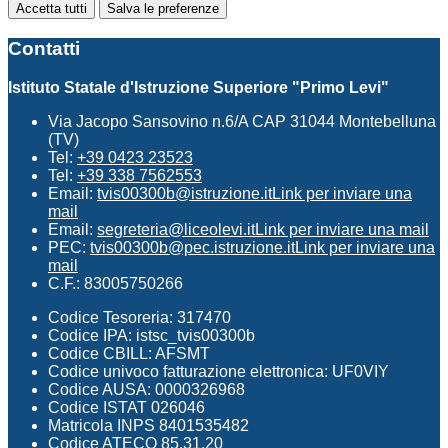
Accetta tutti
Salva le preferenze
Contatti
Istituto Statale d'Istruzione Superiore "Primo Levi"
Via Jacopo Sansovino n.6/A CAP 31044 Montebelluna
(TV)
Tel:
+39 0423 23523
Tel:
+39 338 7562553
Email:
tvis00300b@istruzione.it
Link per inviare una
mail
Email:
segreteria@liceolevi.it
Link per inviare una mail
PEC:
tvis00300b@pec.istruzione.it
Link per inviare una
mail
C.F.: 83005750266
Codice Tesoreria: 317470
Codice IPA: istsc_tvis00300b
Codice CBILL: AFSMT
Codice univoco fatturazione elettronica: UF0VIY
Codice AUSA: 0000326968
Codice ISTAT 026046
Matricola INPS 8401535482
Codice ATECO 85.31.20