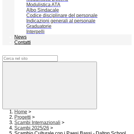
Modulistica ATA
Albo Sindacale
Codice disciplinare del personale
Indicazioni generali al personale
Graduatorie
Interpelli
News
Contatti
Campo di ricerca per le pagine del sito
Home
>
Progetti
>
Scambi Internazionali
>
Scambi 2025/26
>
Scambio Culturale con i Paesi Bassi - Dalton School