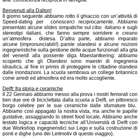
Benvenuti alla Dalton!
Il giorno seguente abbiamo rotto il ghiaccio con un’attività di
Speed-dating per conoscerci reciprocamente. Abbiamo
presentato alcune slides simpatiche sul cibo italiano e sugli
stereotipi italiani, che fanno sempre sorridere e creano
un’atmosfera distesa. D’altra parte, abbiamo imparato
alcune (impronunciabili!) parole olandesi e alcune nozioni
ingegneristiche sulla gestione delle acque funzionali alla gita
del venerdì alla possente diga Maeslantkering: abbiamo
scoperto che gli Olandesi sono maestri di ingegneria
idraulica, al fine in primis di proteggere le cittadine olandesi
dalle inondazioni. La scuola sembrava un college britannico
come arredi ed atmosfera ed era molto accogliente.
Delft: fra storia e ceramiche
Il 22 Gennaio abbiamo messo alla prova i nostri femorali con
ben due ore di biciclettata dalla scuola a Delft, un pittoresco
borgo celebre per le sue ceramiche dalle sfumature blu.
Abbiamo così appagato la nostra vista, ma anche le papille
gustative, assaggiando lo street food locale. Abbiamo anche
testato logica e capacità tecniche all’Università di Delft con
due Workshop ingegneristici sui Lego e sulla costruzione di
ponti e dighe (uno dei Leitmotiv di questo viaggio).