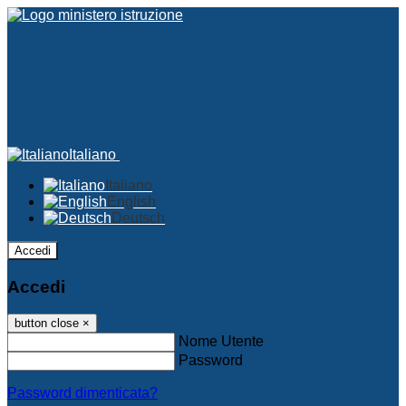
Italiano
Italiano
English
Deutsch
Accedi
Accedi
button close
×
Nome Utente
Password
Password dimenticata?