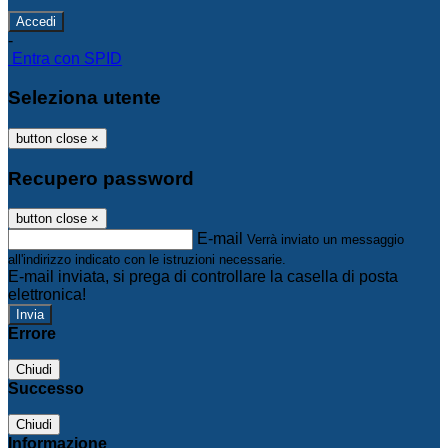
-
Entra con SPID
Seleziona utente
button close
×
Recupero password
button close
×
E-mail
Verrà inviato un messaggio
all'indirizzo indicato con le istruzioni necessarie.
E-mail inviata, si prega di controllare la casella di posta
elettronica!
Errore
Chiudi
Successo
Chiudi
Informazione